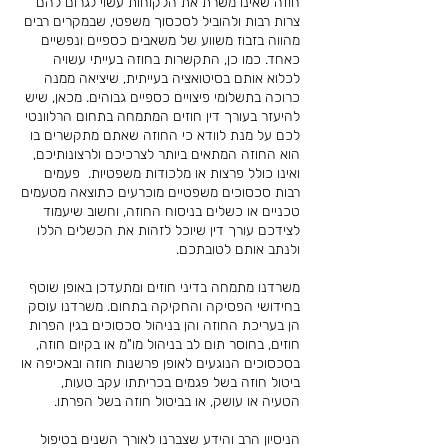
חוזה שאינו משרת את הלקוחות עשוי לגרום להם
צרות רבות ולהוביל לסכסוך משפטי, שבמקרים רבים
מהווה בזבוז משווע של משאבים כספיים ונפשיים
כאחד. כמו כן, התקשרות בחוזה בעייתי עשויה
לכלוא אותם בסיטואציה בעייתית, שיציאה ממנה
כרוכה בתשלומי פיצויים כספיים גבוהים. מכאן, שיש
להיעזר בעורך דין חוזים המתמחה בתחום הרלוונטי
לכם על מנת לוודא כי החוזה שאתם מתקשרים בו
הוא החוזה המתאים ביותר לצרכיכם ולרצונותיכם,
ואינו כולל פרצות או מלכודות משפטיות. פעמים
רבות סכסוכים משפטיים מוכרעים כתוצאה מטעמים
טכניים או כשלים בניסוח החוזה, וחשוב שיעמוד
לצידכם עורך דין שיוכל לזהות את הכשלים הללו
ולנתב אותם לטובתכם.
משרדנו מתמחה בדיני חוזים ומתעדכן באופן שוטף
בחידושי הפסיקה והחקיקה בתחום. משרדנו עוסק
הן בעריכת החוזה והן בניהול סכסוכים בגין הפרות
חוזים, בחוסר תום לב בניהול מו"מ או בקיום חוזה,
בסכסוכים הנוגעים לאופן פרשנות חוזה ובאכיפה או
ביטול חוזה בשל פגמים בכריתתו עקב טעות,
הטעיה או עושק, או בביטול חוזה בשל הפרתו.
הניסיון הרב והידע שצברנו לאורך השנים בטיפול