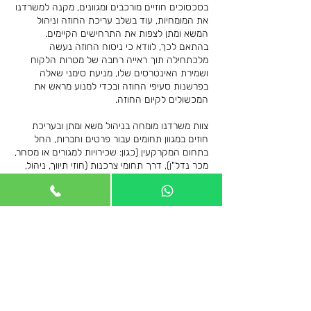
בסכסוכים חוזיים מורכבים ומגוונים, מקנה למשרדנו
את המומחיות, עוד בשלב עריכת החוזה וניהול
המשא ומתן לצפות את התרחישים הקיימים.
בהתאם לכך, לוודא כי ניסוח החוזה נעשה
מלכתחילה תוך ראייה רחבה של מטרות הלקוח
ושמירת האינטרסים שלו, מניעת סימני שאלה
בפרשנות סעיפי החוזה ובכדי למנוע מראש את
המכשולים לקיום החוזה.
צוות משרדנו מומחה בניהול משא ומתן ובעריכת
חוזים במגוון תחומים עבור פרטים וחברות, החל
בתחום המקרקעין (כגון: שכירויות למגורים או מסחר,
מכר נדל"ן), דרך תחומי צרכנות (חוזי תיווך, ניהול,
מתן שירותים וכיו"ב) וכלה בתחומים מסחריים של
התקשרויות בין גופים עסקיים וחוזים הכרוכים
בהקמת חברות ושותפויות.
משרדנו מיומן בעריכת חוזים הן בשפה העברית והן
בשפה האנגלית.
זכרו, אין תחליף לידע משפטי מקצועי ומיומנות
בתחום. שכירת שירותיו של עורך דין דיני חוזים הוא
הצעד האחראי ביותר שאתם יכולים לעשות על מנת
להגן על עצמכם מבחינה משפטית.