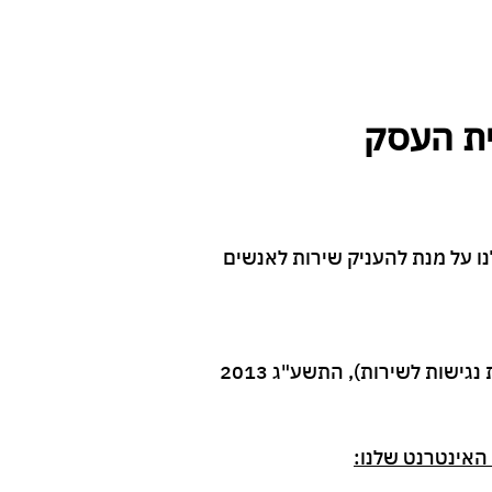
צרו קשר
ית העסק
נו על מנת להעניק שירות לאנשים
עשינו כמיטב יכולתנו על מנת שהאתר יעמוד בתקנות שוויון זכויות לאנשים עם מוגבלות (התאמות נגישות לשירות), התשע"ג 2013
 האינטרנט שלנו: